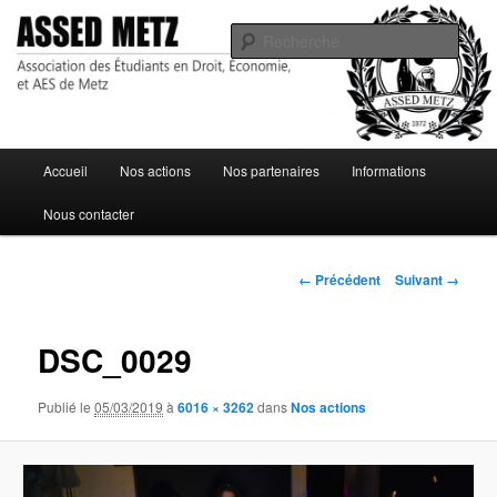
Association des Étudiants en Droit, Économie, et AES de Metz
Rech
ASSED Metz
Menu
Accueil
Nos actions
Nos partenaires
Informations
Aller
principal
Nous contacter
au
contenu
Navigation
← Précédent
Suivant →
des
principal
images
DSC_0029
Publié le
05/03/2019
à
6016 × 3262
dans
Nos actions