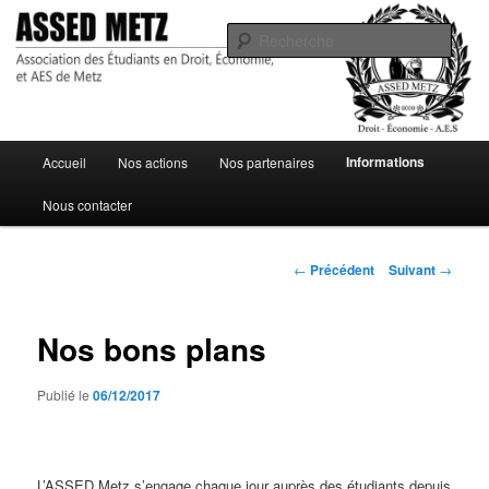
Association des Étudiants en Droit, Économie, et AES de Metz
Rech
ASSED Metz
Menu
Informations
Accueil
Nos actions
Nos partenaires
Aller
principal
Nous contacter
au
contenu
Navigation
←
Précédent
Suivant
→
des
principal
articles
Nos bons plans
Publié le
06/12/2017
L’ASSED Metz s’engage chaque jour auprès des étudiants depuis