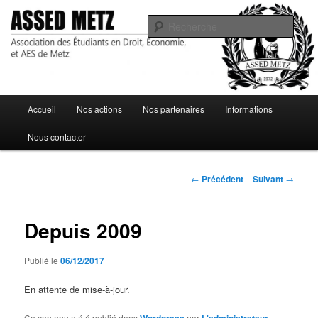
Association des Étudiants en Droit, Économie, et AES de Metz
Rech
ASSED Metz
Menu
Accueil
Nos actions
Nos partenaires
Informations
Aller
principal
Nous contacter
au
contenu
Navigation
←
Précédent
Suivant
→
des
principal
articles
Depuis 2009
Publié le
06/12/2017
En attente de mise-à-jour.
Ce contenu a été publié dans
Wordpress
par
L'administrateur
.