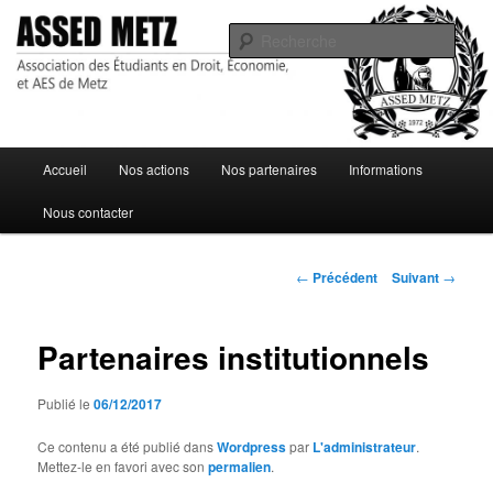
Association des Étudiants en Droit, Économie, et AES de Metz
Rech
ASSED Metz
Menu
Accueil
Nos actions
Nos partenaires
Informations
Aller
principal
Nous contacter
au
contenu
Navigation
←
Précédent
Suivant
→
des
principal
articles
Partenaires institutionnels
Publié le
06/12/2017
Ce contenu a été publié dans
Wordpress
par
L'administrateur
.
Mettez-le en favori avec son
permalien
.