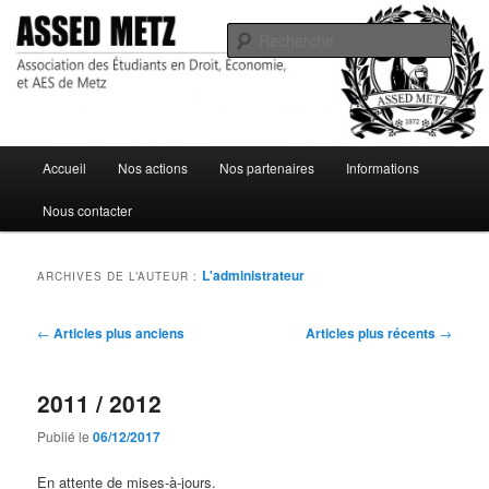
Association des Étudiants en Droit, Économie, et AES de Metz
Rech
ASSED Metz
Menu
Accueil
Nos actions
Nos partenaires
Informations
Aller
Aller
principal
Nous contacter
au
au
contenu
contenu
L'administrateur
ARCHIVES DE L’AUTEUR :
principal
secondaire
Navigation
←
Articles plus anciens
Articles plus récents
→
des
articles
2011 / 2012
Publié le
06/12/2017
En attente de mises-à-jours.